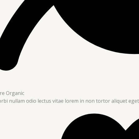
re Organic
rbi nullam odio lectus vitae lorem in non tortor aliquet eget