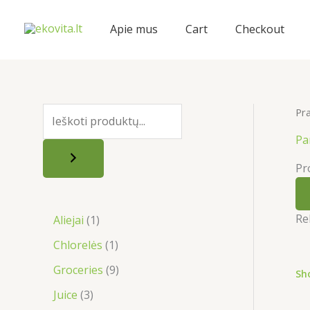
Pereiti
prie
Apie mus
Cart
Checkout
turinio
Pr
T
i
Pa
k
Pr
p
a
Re
1
Aliejai
1
i
p
1
Chlorelės
1
e
r
p
9
š
Groceries
9
Sh
o
r
p
k
3
Juice
3
d