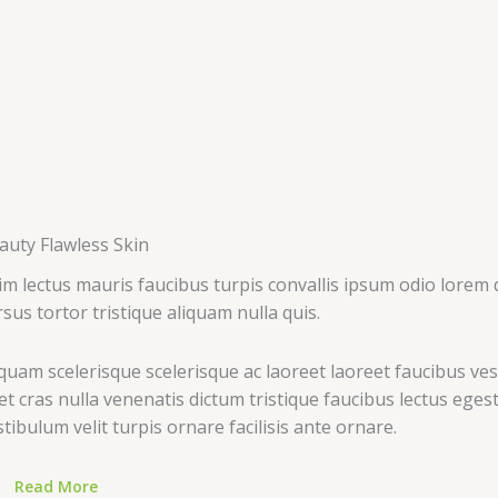
auty Flawless Skin​
im lectus mauris faucibus turpis convallis ipsum odio lorem 
rsus tortor tristique aliquam nulla quis.
iquam scelerisque scelerisque ac laoreet laoreet faucibus vest
et cras nulla venenatis dictum tristique faucibus lectus ege
stibulum velit turpis ornare facilisis ante ornare.
Read More