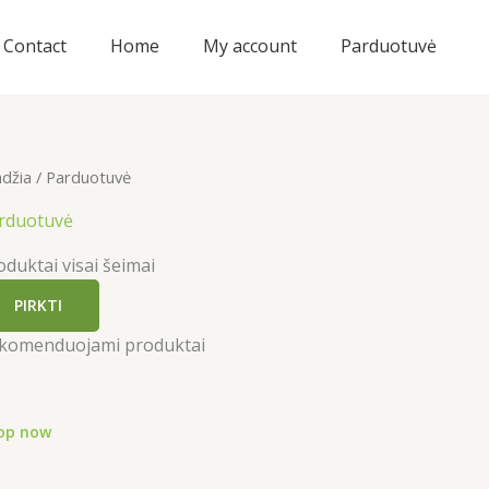
Contact
Home
My account
Parduotuvė
adžia
/ Parduotuvė
rduotuvė
oduktai visai šeimai
PIRKTI
komenduojami produktai
op now