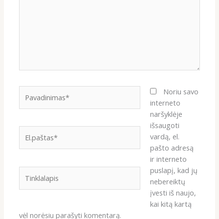
Pavadinimas*
Noriu savo
interneto
naršyklėje
išsaugoti
El.paštas*
vardą, el.
pašto adresą
ir interneto
puslapį, kad jų
Tinklalapis
nebereiktų
įvesti iš naujo,
kai kitą kartą
vėl norėsiu parašyti komentarą.