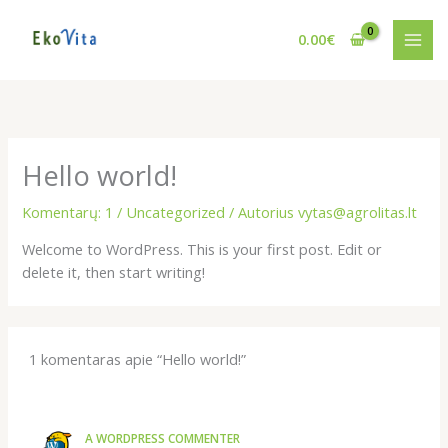
Pereiti
prie
0.00
€
turinio
Hello world!
Komentarų: 1
/
Uncategorized
/ Autorius
vytas@agrolitas.lt
Welcome to WordPress. This is your first post. Edit or
delete it, then start writing!
1 komentaras apie “Hello world!”
A WORDPRESS COMMENTER